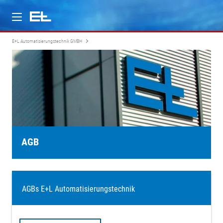
E+L Automatisierungstechnik GMBH
Über uns
Leistungsspektrum
Karriere
AGB
AGBs E+L Automatisierungstechnik